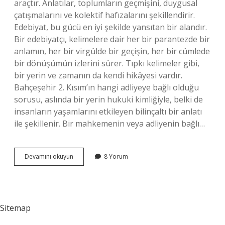
araçtır. Anlatılar, toplumların geçmişini, duygusal
çatışmalarını ve kolektif hafızalarını şekillendirir.
Edebiyat, bu gücü en iyi şekilde yansıtan bir alandır.
Bir edebiyatçı, kelimelere dair her bir parantezde bir
anlamın, her bir virgülde bir geçişin, her bir cümlede
bir dönüşümün izlerini sürer. Tıpkı kelimeler gibi,
bir yerin ve zamanın da kendi hikâyesi vardır.
Bahçeşehir 2. Kısım’ın hangi adliyeye bağlı olduğu
sorusu, aslında bir yerin hukuki kimliğiyle, belki de
insanların yaşamlarını etkileyen bilinçaltı bir anlatı
ile şekillenir. Bir mahkemenin veya adliyenin bağlı…
Bahçeşehir
Devamını okuyun
8 Yorum
2
kısım
hangi
adliyeye
bağlı
Sitemap
?