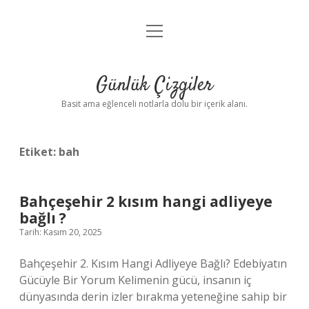
menüyü
Anasayfa
aç
Gizlilik Politikası
Günlük Çizgiler
Yasal Uyarı
Basit ama eğlenceli notlarla dolu bir içerik alanı.
Hakkımızda
Etiket:
bah
Bahçeşehir 2 kısım hangi adliyeye
bağlı ?
Tarih: Kasım 20, 2025
Bahçeşehir 2. Kısım Hangi Adliyeye Bağlı? Edebiyatın
Gücüyle Bir Yorum Kelimenin gücü, insanın iç
dünyasında derin izler bırakma yeteneğine sahip bir