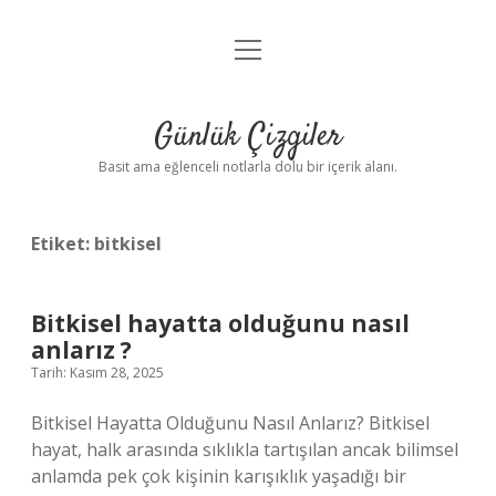
menüyü
Anasayfa
aç
Gizlilik Politikası
Günlük Çizgiler
Yasal Uyarı
Basit ama eğlenceli notlarla dolu bir içerik alanı.
Hakkımızda
Etiket:
bitkisel
Bitkisel hayatta olduğunu nasıl
anlarız ?
Tarih: Kasım 28, 2025
Bitkisel Hayatta Olduğunu Nasıl Anlarız? Bitkisel
hayat, halk arasında sıklıkla tartışılan ancak bilimsel
anlamda pek çok kişinin karışıklık yaşadığı bir