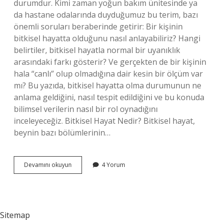
durumdur. Kimi zaman yoğun bakım ünitesinde ya
da hastane odalarında duyduğumuz bu terim, bazı
önemli soruları beraberinde getirir: Bir kişinin
bitkisel hayatta olduğunu nasıl anlayabiliriz? Hangi
belirtiler, bitkisel hayatla normal bir uyanıklık
arasındaki farkı gösterir? Ve gerçekten de bir kişinin
hala “canlı” olup olmadığına dair kesin bir ölçüm var
mı? Bu yazıda, bitkisel hayatta olma durumunun ne
anlama geldiğini, nasıl tespit edildiğini ve bu konuda
bilimsel verilerin nasıl bir rol oynadığını
inceleyeceğiz. Bitkisel Hayat Nedir? Bitkisel hayat,
beynin bazı bölümlerinin…
Bitkisel
Devamını okuyun
4 Yorum
hayatta
olduğunu
nasıl
anlarız
?
Sitemap