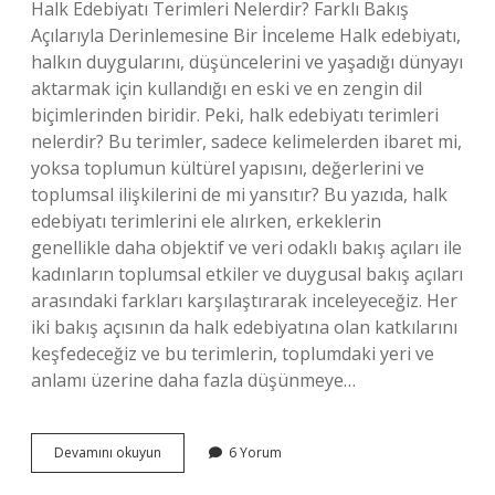
Halk Edebiyatı Terimleri Nelerdir? Farklı Bakış
Açılarıyla Derinlemesine Bir İnceleme Halk edebiyatı,
halkın duygularını, düşüncelerini ve yaşadığı dünyayı
aktarmak için kullandığı en eski ve en zengin dil
biçimlerinden biridir. Peki, halk edebiyatı terimleri
nelerdir? Bu terimler, sadece kelimelerden ibaret mi,
yoksa toplumun kültürel yapısını, değerlerini ve
toplumsal ilişkilerini de mi yansıtır? Bu yazıda, halk
edebiyatı terimlerini ele alırken, erkeklerin
genellikle daha objektif ve veri odaklı bakış açıları ile
kadınların toplumsal etkiler ve duygusal bakış açıları
arasındaki farkları karşılaştırarak inceleyeceğiz. Her
iki bakış açısının da halk edebiyatına olan katkılarını
keşfedeceğiz ve bu terimlerin, toplumdaki yeri ve
anlamı üzerine daha fazla düşünmeye…
Halk
Devamını okuyun
6 Yorum
edebiyatı
terimleri