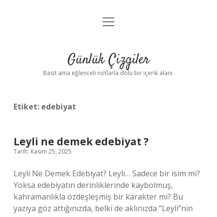
menüyü
Anasayfa
aç
Gizlilik Politikası
Günlük Çizgiler
Yasal Uyarı
Basit ama eğlenceli notlarla dolu bir içerik alanı.
Hakkımızda
Etiket:
edebiyat
Leyli ne demek edebiyat ?
Tarih: Kasım 25, 2025
Leyli Ne Demek Edebiyat? Leyli… Sadece bir isim mi?
Yoksa edebiyatın derinliklerinde kaybolmuş,
kahramanlıkla özdeşleşmiş bir karakter mi? Bu
yazıya göz attığınızda, belki de aklınızda “Leyli”nin