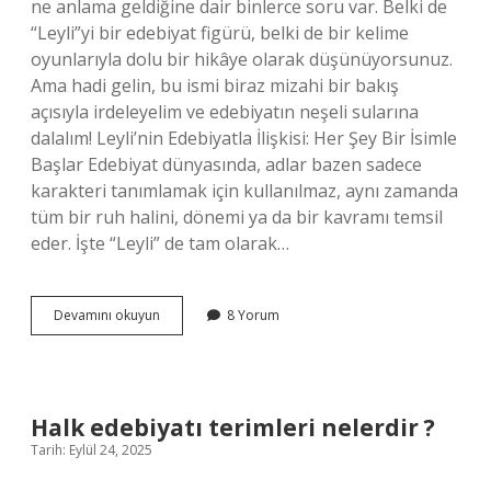
ne anlama geldiğine dair binlerce soru var. Belki de
“Leyli”yi bir edebiyat figürü, belki de bir kelime
oyunlarıyla dolu bir hikâye olarak düşünüyorsunuz.
Ama hadi gelin, bu ismi biraz mizahi bir bakış
açısıyla irdeleyelim ve edebiyatın neşeli sularına
dalalım! Leyli’nin Edebiyatla İlişkisi: Her Şey Bir İsimle
Başlar Edebiyat dünyasında, adlar bazen sadece
karakteri tanımlamak için kullanılmaz, aynı zamanda
tüm bir ruh halini, dönemi ya da bir kavramı temsil
eder. İşte “Leyli” de tam olarak…
Leyli
Devamını okuyun
8 Yorum
ne
demek
edebiyat
?
Halk edebiyatı terimleri nelerdir ?
Tarih: Eylül 24, 2025