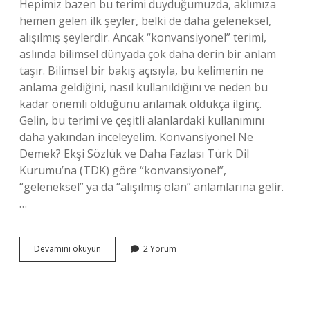
Hepimiz bazen bu terimi duyduğumuzda, aklımıza
hemen gelen ilk şeyler, belki de daha geleneksel,
alışılmış şeylerdir. Ancak “konvansiyonel” terimi,
aslında bilimsel dünyada çok daha derin bir anlam
taşır. Bilimsel bir bakış açısıyla, bu kelimenin ne
anlama geldiğini, nasıl kullanıldığını ve neden bu
kadar önemli olduğunu anlamak oldukça ilginç.
Gelin, bu terimi ve çeşitli alanlardaki kullanımını
daha yakından inceleyelim. Konvansiyonel Ne
Demek? Ekşi Sözlük ve Daha Fazlası Türk Dil
Kurumu’na (TDK) göre “konvansiyonel”,
“geleneksel” ya da “alışılmış olan” anlamlarına gelir.
…
Konvansiyonel
Devamını okuyun
2 Yorum
ne
demek
ekşi
sözlük