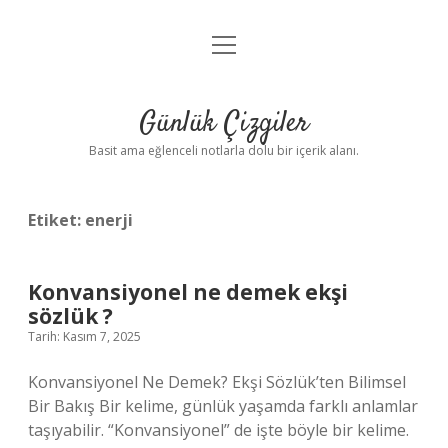
menüyü
Anasayfa
aç
Gizlilik Politikası
Günlük Çizgiler
Yasal Uyarı
Basit ama eğlenceli notlarla dolu bir içerik alanı.
Hakkımızda
Etiket:
enerji
Konvansiyonel ne demek ekşi
sözlük ?
Tarih: Kasım 7, 2025
Konvansiyonel Ne Demek? Ekşi Sözlük’ten Bilimsel
Bir Bakış Bir kelime, günlük yaşamda farklı anlamlar
taşıyabilir. “Konvansiyonel” de işte böyle bir kelime.