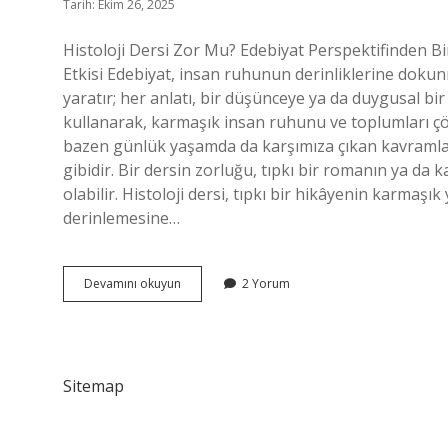
Tarih: Ekim 26, 2025
Histoloji Dersi Zor Mu? Edebiyat Perspektifinden Bi
Etkisi Edebiyat, insan ruhunun derinliklerine dokun
yaratır; her anlatı, bir düşünceye ya da duygusal bi
kullanarak, karmaşık insan ruhunu ve toplumları çö
bazen günlük yaşamda da karşımıza çıkan kavramlar, 
gibidir. Bir dersin zorluğu, tıpkı bir romanın ya da 
olabilir. Histoloji dersi, tıpkı bir hikâyenin karmaşık 
derinlemesine…
Histoloji
Devamını okuyun
2 Yorum
dersi
zor
mu
?
Sitemap