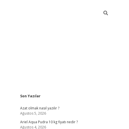
Sidebar
Son Yazılar
elexbet giriş
vd casino giriş
betexper güncel giriş
Azat olmak nasıl yazılır ?
Ağustos 5, 2026
Ariel Aqua Pudra 10 kg fiyatı nedir ?
Ağustos 4, 2026