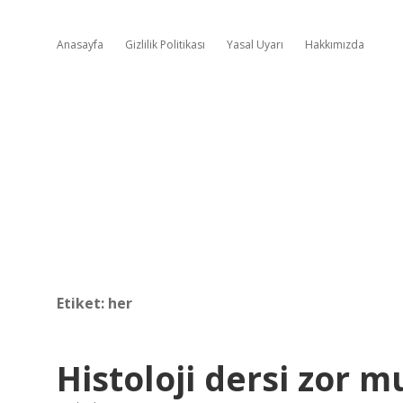
Anasayfa
Gizlilik Politikası
Yasal Uyarı
Hakkımızda
Etiket:
her
Histoloji dersi zor m