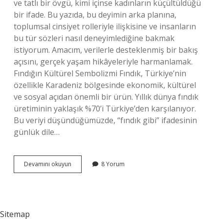
ve tatlı bir övgü, kimi içinse kadınların küçültüldüğü
bir ifade. Bu yazıda, bu deyimin arka planına,
toplumsal cinsiyet rolleriyle ilişkisine ve insanların
bu tür sözleri nasıl deneyimlediğine bakmak
istiyorum. Amacım, verilerle desteklenmiş bir bakış
açısını, gerçek yaşam hikâyeleriyle harmanlamak.
Fındığın Kültürel Sembolizmi Fındık, Türkiye’nin
özellikle Karadeniz bölgesinde ekonomik, kültürel
ve sosyal açıdan önemli bir ürün. Yıllık dünya fındık
üretiminin yaklaşık %70’i Türkiye’den karşılanıyor.
Bu veriyi düşündüğümüzde, “fındık gibi” ifadesinin
günlük dile…
Fındık
Devamını okuyun
8 Yorum
gibi
kadın
ne
demek
?
Sitemap