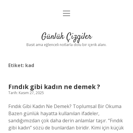
menüyü
Anasayfa
aç
Gizlilik Politikası
Günlük Çizgiler
Yasal Uyarı
Basit ama eğlenceli notlarla dolu bir içerik alanı.
Hakkımızda
Etiket:
kad
Fındık gibi kadın ne demek ?
Tarih: Kasım 27, 2025
Fındık Gibi Kadın Ne Demek? Toplumsal Bir Okuma
Bazen günlük hayatta kullanılan ifadeler,
sandığımızdan çok daha derin anlamlar taşır. “Fındık
gibi kadın” sözü de bunlardan biridir. Kimi için küçük