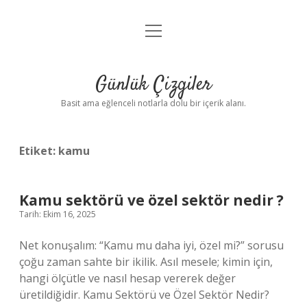
menüyü
Anasayfa
aç
Gizlilik Politikası
Günlük Çizgiler
Yasal Uyarı
Basit ama eğlenceli notlarla dolu bir içerik alanı.
Hakkımızda
Etiket:
kamu
Kamu sektörü ve özel sektör nedir ?
Tarih: Ekim 16, 2025
Net konuşalım: “Kamu mu daha iyi, özel mi?” sorusu
çoğu zaman sahte bir ikilik. Asıl mesele; kimin için,
hangi ölçütle ve nasıl hesap vererek değer
üretildiğidir. Kamu Sektörü ve Özel Sektör Nedir?