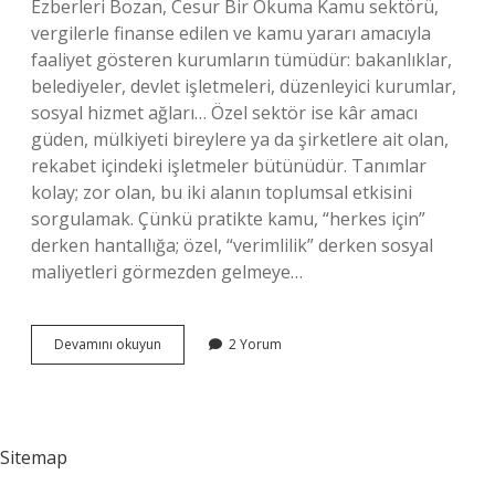
Ezberleri Bozan, Cesur Bir Okuma Kamu sektörü,
vergilerle finanse edilen ve kamu yararı amacıyla
faaliyet gösteren kurumların tümüdür: bakanlıklar,
belediyeler, devlet işletmeleri, düzenleyici kurumlar,
sosyal hizmet ağları… Özel sektör ise kâr amacı
güden, mülkiyeti bireylere ya da şirketlere ait olan,
rekabet içindeki işletmeler bütünüdür. Tanımlar
kolay; zor olan, bu iki alanın toplumsal etkisini
sorgulamak. Çünkü pratikte kamu, “herkes için”
derken hantallığa; özel, “verimlilik” derken sosyal
maliyetleri görmezden gelmeye…
Kamu
Devamını okuyun
2 Yorum
sektörü
ve
özel
sektör
nedir
Sitemap
?