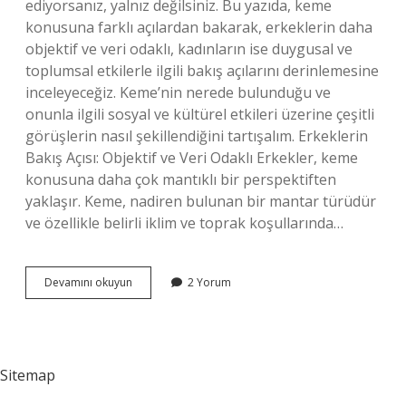
ediyorsanız, yalnız değilsiniz. Bu yazıda, keme
konusuna farklı açılardan bakarak, erkeklerin daha
objektif ve veri odaklı, kadınların ise duygusal ve
toplumsal etkilerle ilgili bakış açılarını derinlemesine
inceleyeceğiz. Keme’nin nerede bulunduğu ve
onunla ilgili sosyal ve kültürel etkileri üzerine çeşitli
görüşlerin nasıl şekillendiğini tartışalım. Erkeklerin
Bakış Açısı: Objektif ve Veri Odaklı Erkekler, keme
konusuna daha çok mantıklı bir perspektiften
yaklaşır. Keme, nadiren bulunan bir mantar türüdür
ve özellikle belirli iklim ve toprak koşullarında…
Keme
Devamını okuyun
2 Yorum
nerede
bulunur
?
Sitemap