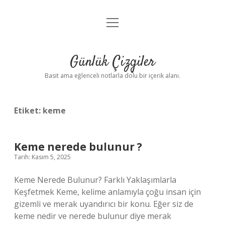
menüyü
Anasayfa
aç
Gizlilik Politikası
Günlük Çizgiler
Yasal Uyarı
Basit ama eğlenceli notlarla dolu bir içerik alanı.
Hakkımızda
Etiket:
keme
Keme nerede bulunur ?
Tarih: Kasım 5, 2025
Keme Nerede Bulunur? Farklı Yaklaşımlarla
Keşfetmek Keme, kelime anlamıyla çoğu insan için
gizemli ve merak uyandırıcı bir konu. Eğer siz de
keme nedir ve nerede bulunur diye merak