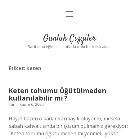
menüyü
Anasayfa
aç
Gizlilik Politikası
Günlük Çizgiler
Yasal Uyarı
Basit ama eğlenceli notlarla dolu bir içerik alanı.
Hakkımızda
Etiket:
keten
Keten tohumu Öğütülmeden
kullanılabilir mi ?
Tarih: Kasım 6, 2025
Hayat bazen o kadar karmaşık oluyor ki, mesela
sabah kahvaltısında bir çözüm bulmamız gerekiyor:
“Keten tohumu öğütülmeden mi yenmeli, yoksa