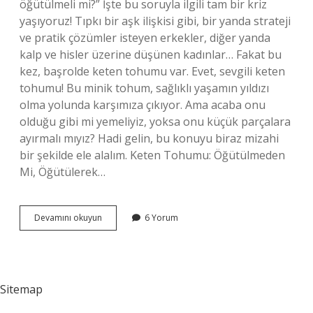
öğütülmeli mi?” İşte bu soruyla ilgili tam bir kriz
yaşıyoruz! Tıpkı bir aşk ilişkisi gibi, bir yanda strateji
ve pratik çözümler isteyen erkekler, diğer yanda
kalp ve hisler üzerine düşünen kadınlar… Fakat bu
kez, başrolde keten tohumu var. Evet, sevgili keten
tohumu! Bu minik tohum, sağlıklı yaşamın yıldızı
olma yolunda karşımıza çıkıyor. Ama acaba onu
olduğu gibi mi yemeliyiz, yoksa onu küçük parçalara
ayırmalı mıyız? Hadi gelin, bu konuyu biraz mizahi
bir şekilde ele alalım. Keten Tohumu: Öğütülmeden
Mi, Öğütülerek…
Keten
Devamını okuyun
6 Yorum
tohumu
Öğütülmeden
kullanılabilir
mi
?
Sitemap