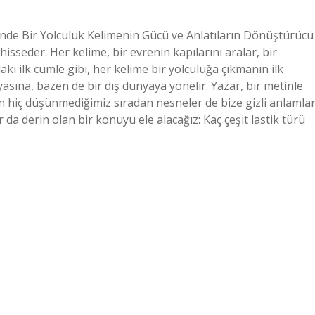
rinde Bir Yolculuk Kelimenin Gücü ve Anlatıların Dönüştürücü
isseder. Her kelime, bir evrenin kapılarını aralar, bir
aki ilk cümle gibi, her kelime bir yolculuğa çıkmanın ilk
yasına, bazen de bir dış dünyaya yönelir. Yazar, bir metinle
n hiç düşünmediğimiz sıradan nesneler de bize gizli anlamla
a derin olan bir konuyu ele alacağız: Kaç çeşit lastik türü