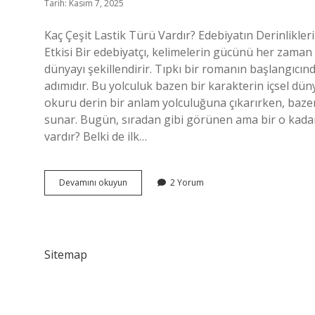
Tarih: Kasım 7, 2025
Kaç Çeşit Lastik Türü Vardır? Edebiyatın Derinlikle
Etkisi Bir edebiyatçı, kelimelerin gücünü her zaman h
dünyayı şekillendirir. Tıpkı bir romanın başlangıcınd
adımıdır. Bu yolculuk bazen bir karakterin içsel dün
okuru derin bir anlam yolculuğuna çıkarırken, baze
sunar. Bugün, sıradan gibi görünen ama bir o kadar d
vardır? Belki de ilk…
Kaç
Devamını okuyun
2 Yorum
çeşit
lastik
türü
vardır
?
Sitemap