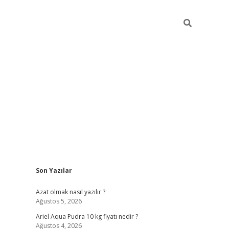
Sidebar
Son Yazılar
elexbet giriş
vd casino giriş
betexper güncel giriş
Azat olmak nasıl yazılır ?
Ağustos 5, 2026
Ariel Aqua Pudra 10 kg fiyatı nedir ?
Ağustos 4, 2026