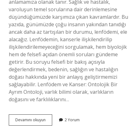
anlamamıza olanak tanır. Sağlık ve hastalık,
varoluşun temel sorularına dair derinlemesine
düşündüğümüzde karşımıza çıkan kavramlardır. Bu
yazıda, günümüzde çoğu insanın yakından tanıdığı
ancak daha az tartışılan bir durumu, lenfödemi, ele
alacağız. Lenfödemin, kanserle ilişkilendirilip
ilişkilendirilemeyeceğini sorgulamak, hem biyolojik
hem de felsefi açıdan önemli soruları gündeme
getirir. Bu soruyu felsefi bir bakış açısıyla
değerlendirmek, bedenin, sağlığın ve hastalığın
doğası hakkında yeni bir anlayış geliştirmemizi
sağlayabilir. Lenfödem ve Kanser: Ontolojik Bir
Ayrım Ontoloji, varlık bilimi olarak, varlıkların
doğasını ve farklılıklarını…
Lenfödem
Devamını okuyun
2 Yorum
kanser
mi
?