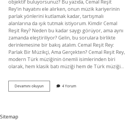
objektif buluyorsunuz? Bu yazıda, Cemal Reşit
Rey’in hayatını ele alırken, onun müzik kariyerinin
parlak yönlerini kutlamak kadar, tartışmalı
alanlarına da ışık tutmak istiyorum. Kimdir Cemal
Reşit Rey? Neden bu kadar saygı görüyor, ama aynı
zamanda eleştiriliyor? Gelin, bu sorulara birlikte
derinlemesine bir bakış atalım. Cemal Reşit Rey:
Parlak Bir Müzikçi, Ama Gerçekten? Cemal Reşit Rey,
modern Türk müziğinin önemli isimlerinden biri
olarak, hem klasik batı müziği hem de Türk müziği…
Cemal
Devamını okuyun
4 Yorum
Reşit
Rey
Kimdir
Hayatı
?
Sitemap