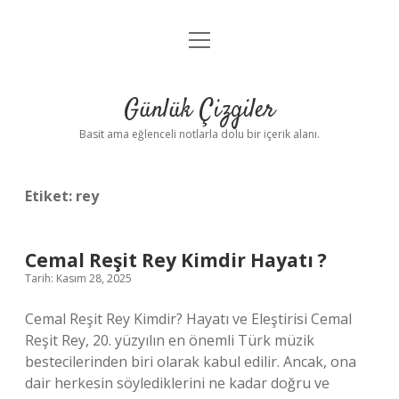
menüyü
Anasayfa
aç
Gizlilik Politikası
Günlük Çizgiler
Yasal Uyarı
Basit ama eğlenceli notlarla dolu bir içerik alanı.
Hakkımızda
Etiket:
rey
Cemal Reşit Rey Kimdir Hayatı ?
Tarih: Kasım 28, 2025
Cemal Reşit Rey Kimdir? Hayatı ve Eleştirisi Cemal
Reşit Rey, 20. yüzyılın en önemli Türk müzik
bestecilerinden biri olarak kabul edilir. Ancak, ona
dair herkesin söylediklerini ne kadar doğru ve