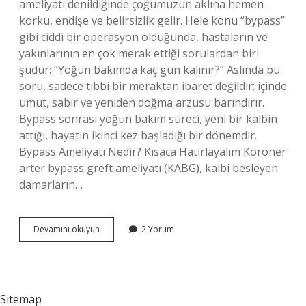
ameliyatı denildiğinde çoğumuzun aklına hemen
korku, endişe ve belirsizlik gelir. Hele konu “bypass”
gibi ciddi bir operasyon olduğunda, hastaların ve
yakınlarının en çok merak ettiği sorulardan biri
şudur: “Yoğun bakımda kaç gün kalınır?” Aslında bu
soru, sadece tıbbi bir meraktan ibaret değildir; içinde
umut, sabır ve yeniden doğma arzusu barındırır.
Bypass sonrası yoğun bakım süreci, yeni bir kalbin
attığı, hayatın ikinci kez başladığı bir dönemdir.
Bypass Ameliyatı Nedir? Kısaca Hatırlayalım Koroner
arter bypass greft ameliyatı (KABG), kalbi besleyen
damarların…
Bypass
Devamını okuyun
2 Yorum
ameliyatı
sonrası
yoğun
bakım
kaç
Sitemap
gün