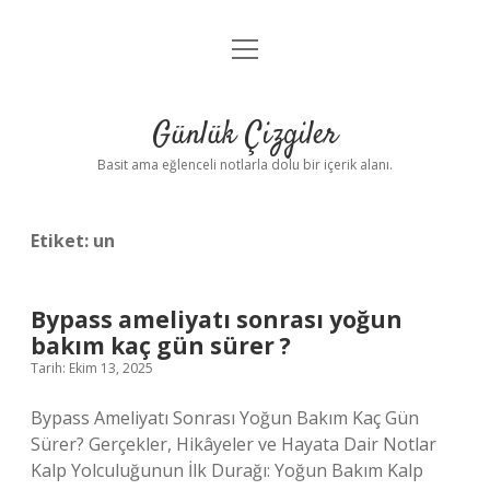
menüyü
Anasayfa
aç
Gizlilik Politikası
Günlük Çizgiler
Yasal Uyarı
Basit ama eğlenceli notlarla dolu bir içerik alanı.
Hakkımızda
Etiket:
un
Bypass ameliyatı sonrası yoğun
bakım kaç gün sürer ?
Tarih: Ekim 13, 2025
Bypass Ameliyatı Sonrası Yoğun Bakım Kaç Gün
Sürer? Gerçekler, Hikâyeler ve Hayata Dair Notlar
Kalp Yolculuğunun İlk Durağı: Yoğun Bakım Kalp