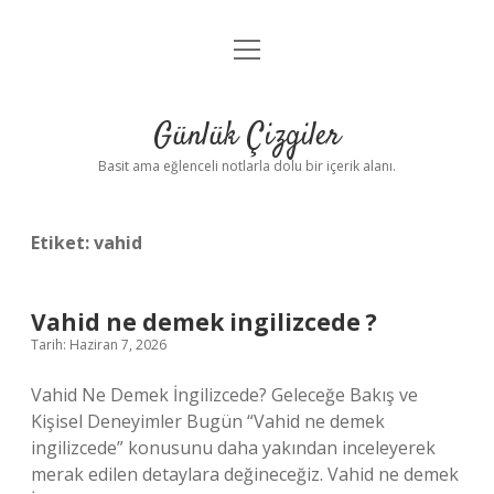
menüyü
Anasayfa
aç
Gizlilik Politikası
Günlük Çizgiler
Yasal Uyarı
Basit ama eğlenceli notlarla dolu bir içerik alanı.
Hakkımızda
Etiket:
vahid
Vahid ne demek ingilizcede ?
Tarih: Haziran 7, 2026
Vahid Ne Demek İngilizcede? Geleceğe Bakış ve
Kişisel Deneyimler Bugün “Vahid ne demek
ingilizcede” konusunu daha yakından inceleyerek
merak edilen detaylara değineceğiz. Vahid ne demek