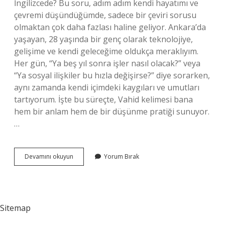
İngilizcede? Bu soru, adım adım kendi hayatımı ve
çevremi düşündüğümde, sadece bir çeviri sorusu
olmaktan çok daha fazlası haline geliyor. Ankara’da
yaşayan, 28 yaşında bir genç olarak teknolojiye,
gelişime ve kendi geleceğime oldukça meraklıyım.
Her gün, “Ya beş yıl sonra işler nasıl olacak?” veya
“Ya sosyal ilişkiler bu hızla değişirse?” diye sorarken,
aynı zamanda kendi içimdeki kaygıları ve umutları
tartıyorum. İşte bu süreçte, Vahid kelimesi bana
hem bir anlam hem de bir düşünme pratiği sunuyor.
…
Vahid
Devamını okuyun
Yorum Bırak
ne
demek
ingilizcede
?
Sitemap