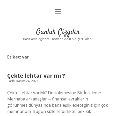
menüyü
Anasayfa
aç
Gizlilik Politikası
Günlük Çizgiler
Yasal Uyarı
Basit ama eğlenceli notlarla dolu bir içerik alanı.
Hakkımızda
Etiket:
var
Çekte lehtar var mı ?
Tarih: Kasım 24, 2025
Çekte Lehtar Var Mı? Derinlemesine Bir İnceleme
Merhaba arkadaşlar — finansal evrakların
görünmez dünyasında bana eşlik edeceğiniz için çok
memnunum. Bugün sizlerle birlikte, pek sık