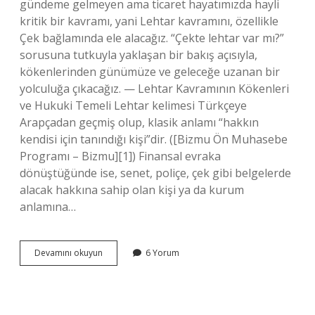
gündeme gelmeyen ama ticaret hayatımızda hayli
kritik bir kavramı, yani Lehtar kavramını, özellikle
Çek bağlamında ele alacağız. “Çekte lehtar var mı?”
sorusuna tutkuyla yaklaşan bir bakış açısıyla,
kökenlerinden günümüze ve geleceğe uzanan bir
yolculuğa çıkacağız. — Lehtar Kavramının Kökenleri
ve Hukuki Temeli Lehtar kelimesi Türkçeye
Arapçadan geçmiş olup, klasik anlamı “hakkın
kendisi için tanındığı kişi”dir. ([Bizmu Ön Muhasebe
Programı – Bizmu][1]) Finansal evraka
dönüştüğünde ise, senet, poliçe, çek gibi belgelerde
alacak hakkına sahip olan kişi ya da kurum
anlamına…
Çekte
Devamını okuyun
6 Yorum
lehtar
var
mı
?