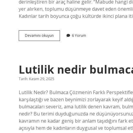
derinleştiren bir araç haline gelir. “Mabude hangi d
yer alırken, toplumu düşünmeye davet eden önemli b
Kadınlar tarih boyunca çoğu kültürde ikinci plana it
Mabude
Devamını okuyun
6 Yorum
hangi
dilde
?
Lutilik nedir bulmac
Tarih: Kasım 29, 2025
Lutilik Nedir? Bulmaca Çözmenin Farklı Perspekti
karşılaştığı ve bazen beynimizi zorlayarak keyif ald
bulmacaları severiz, ama lutilik denen kavram, bulma
nedir? Bu terimi duyduğunuzda ne düşünüyorsunuz? 
kavramın ne kadar geniş bir anlam taşıdığını fark et
açısıyla hem de kadınların duygusal ve toplumsal etki