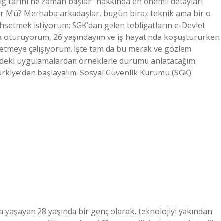
liğ tarihi ne zaman başlar” hakkında en önemli detayları
ür Mü? Merhaba arkadaşlar, bugün biraz teknik ama bir o
ahsetmek istiyorum: SGK’dan gelen tebligatların e-Devlet
 oturuyorum, 26 yaşındayım ve iş hayatında koşuştururken
etmeye çalışıyorum. İşte tam da bu merak ve gözlem
rdeki uygulamalardan örneklerle durumu anlatacağım.
Türkiye’den başlayalım. Sosyal Güvenlik Kurumu (SGK)
yaşayan 28 yaşında bir genç olarak, teknolojiyi yakından