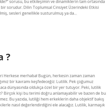
ilde?” sorusu, bu etkileşimin ve dinamiklerin tam ortasında
ir sorudur. Dilin Toplumsal Cinsiyet Üzerindeki Etkisi
ilmiş, sesleri genellikle susturulmuş ya da…
a ?
fleri Herkese merhaba! Bugün, herkesin zaman zaman
ığımız bir kavramı keşfedeceğiz: Lutilik. Pek çoğumuz
ca dünyasında oldukça özel bir yer tutuyor. Peki, lutilik
Birçok kişi bu terimi doğru anlamayabilir ve bazen de bu
mez. Bu yazıda, lutiliği hem erkeklerin daha objektif bakış
lerle nasıl değerlendirdiğini ele alacağız. Lutilik, karmaşık