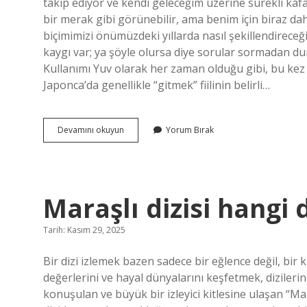
takip ediyor ve kendi geleceğim üzerine sürekli kaf
bir merak gibi görünebilir, ama benim için biraz daha f
biçimimizi önümüzdeki yıllarda nasıl şekillendirec
kaygı var; ya şöyle olursa diye sorular sormadan
Kullanımı Yuv olarak her zaman olduğu gibi, bu kez 
Japonca’da genellikle “gitmek” fiilinin belirli…
Itte
Devamını okuyun
Yorum Bırak
ne
demek
?
Maraşlı dizisi hangi
Tarih: Kasım 29, 2025
Bir dizi izlemek bazen sadece bir eğlence değil, bir k
değerlerini ve hayal dünyalarını keşfetmek, diziler
konuşulan ve büyük bir izleyici kitlesine ulaşan “Ma