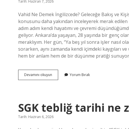
Tarih: Haziran 7, 2026
Vahid Ne Demek İngilizcede? Geleceğe Bakış ve Kiş
konusunu daha yakından inceleyerek merak edilen d
adım adım kendi hayatımı ve çevremi düşündüğümde,
geliyor. Ankara’da yaşayan, 28 yaşında bir genç ola
meraklıyım. Her gün, “Ya beş yıl sonra işler nasıl olac
sorarken, aynı zamanda kendi içimdeki kaygıları ve 
hem bir anlam hem de bir düşünme pratiği sunuyor
Vahid
Devamını okuyun
Yorum Bırak
ne
demek
ingilizcede
?
SGK tebliğ tarihi ne
Tarih: Haziran 6, 2026