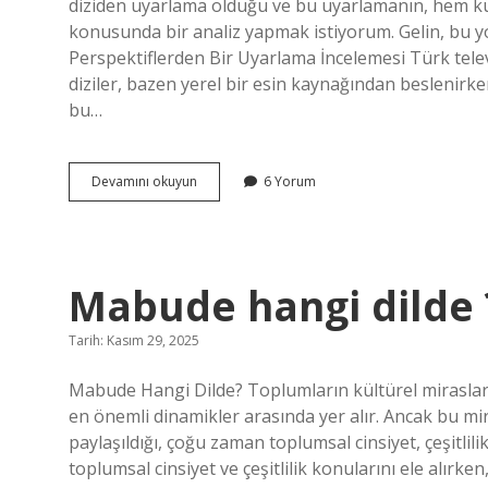
diziden uyarlama olduğu ve bu uyarlamanın, hem kür
konusunda bir analiz yapmak istiyorum. Gelin, bu yolc
Perspektiflerden Bir Uyarlama İncelemesi Türk tele
diziler, bazen yerel bir esin kaynağından beslenirken
bu…
Maraşlı
Devamını okuyun
6 Yorum
dizisi
hangi
diziden
uyarlama
?
Mabude hangi dilde 
Tarih: Kasım 29, 2025
Mabude Hangi Dilde? Toplumların kültürel mirasları, 
en önemli dinamikler arasında yer alır. Ancak bu mira
paylaşıldığı, çoğu zaman toplumsal cinsiyet, çeşitlilik
toplumsal cinsiyet ve çeşitlilik konularını ele alırken