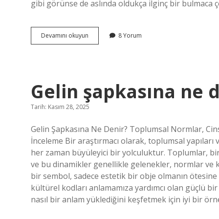
gibi görünse de aslında oldukça ilginç bir bulmaca ç
Lutilik
Devamını okuyun
8 Yorum
nedir
bulmaca
?
Gelin şapkasına ne d
Tarih: Kasım 28, 2025
Gelin Şapkasına Ne Denir? Toplumsal Normlar, Cinsiy
İnceleme Bir araştırmacı olarak, toplumsal yapıları v
her zaman büyüleyici bir yolculuktur. Toplumlar, bire
ve bu dinamikler genellikle gelenekler, normlar ve kü
bir sembol, sadece estetik bir obje olmanın ötesine 
kültürel kodları anlamamıza yardımcı olan güçlü bir i
nasıl bir anlam yüklediğini keşfetmek için iyi bir ör