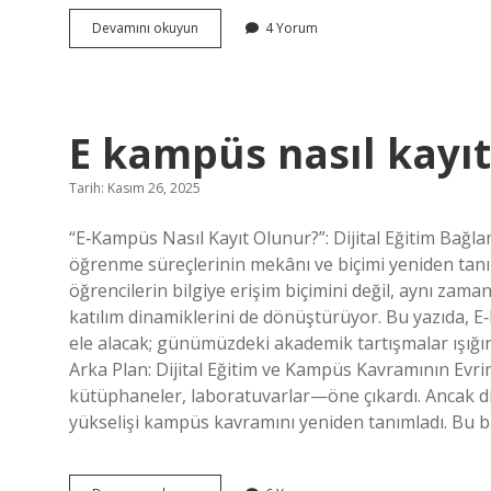
Gelin
Devamını okuyun
4 Yorum
şapkasına
ne
denir
?
E kampüs nasıl kayıt
Tarih: Kasım 26, 2025
“E‑Kampüs Nasıl Kayıt Olunur?”: Dijital Eğitim Bağlam
öğrenme süreçlerinin mekânı ve biçimi yeniden tan
öğrencilerin bilgiye erişim biçimini değil, aynı zaman
katılım dinamiklerini de dönüştürüyor. Bu yazıda, E‑
ele alacak; günümüzdeki akademik tartışmalar ışığın
Arka Plan: Dijital Eğitim ve Kampüs Kavramının Evri
kütüphaneler, laboratuvarlar—öne çıkardı. Ancak dij
yükselişi kampüs kavramını yeniden tanımladı. Bu 