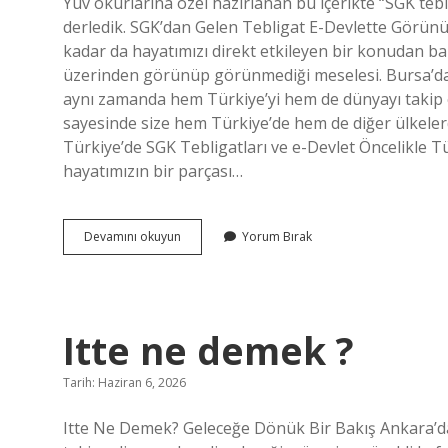
Yuv okurlarına özel hazırlanan bu içerikte “SGK teb
derledik. SGK’dan Gelen Tebligat E-Devlette Görün
kadar da hayatımızı direkt etkileyen bir konudan b
üzerinden görünüp görünmediği meselesi. Bursa’da
aynı zamanda hem Türkiye’yi hem de dünyayı takip 
sayesinde size hem Türkiye’de hem de diğer ülkele
Türkiye’de SGK Tebligatları ve e-Devlet Öncelikle 
hayatımızın bir parçası…
SGK
Devamını okuyun
Yorum Bırak
tebliğ
tarihi
ne
zaman
başlar
Itte ne demek ?
?
Tarih: Haziran 6, 2026
Itte Ne Demek? Geleceğe Dönük Bir Bakış Ankara’da 