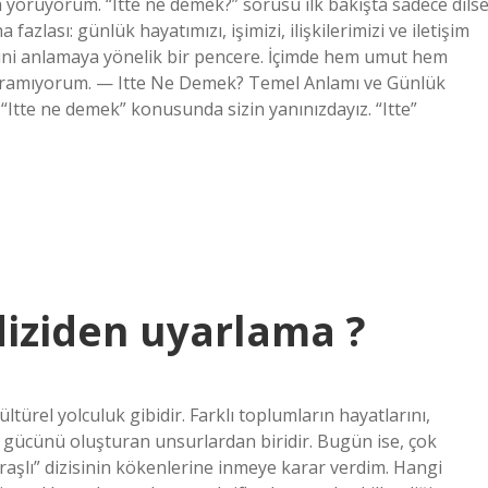
a yoruyorum. “Itte ne demek?” sorusu ilk bakışta sadece dilse
azlası: günlük hayatımızı, işimizi, ilişkilerimizi ve iletişim
eğini anlamaya yönelik bir pencere. İçimde hem umut hem
 duramıyorum. — Itte Ne Demek? Temel Anlamı ve Günlük
“Itte ne demek” konusunda sizin yanınızdayız. “Itte”
 diziden uyarlama ?
ültürel yolculuk gibidir. Farklı toplumların hayatlarını,
in gücünü oluşturan unsurlardan biridir. Bugün ise, çok
raşlı” dizisinin kökenlerine inmeye karar verdim. Hangi