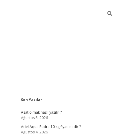
Sidebar
Son Yazılar
elexbet giriş
v
Azat olmak nasıl yazılır ?
Ağustos 5, 2026
Ariel Aqua Pudra 10 kg fiyatı nedir ?
Ağustos 4, 2026